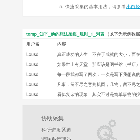
5. 快捷采集的基本用法，请参看
小白
temp_知乎_他的想法采集_规则_1_列表
（以下为示例数据
用户名
内容
Lousd
真正成功的人生，不在于成就的大小，而
Lousd
如果世上有天堂，那应该是图书馆（书店
Lousd
每一段我都写了四次：一次是写下我想说
想到的一般。——阿林汉
Lousd
凡事，留不尽之意则机圆；凡物，留不尽
多，凡才，留不尽之意则神满。
Lousd
看似复杂的现象，其实不过是简单事物的
协助采集
科研进度紧迫
请联系管理员