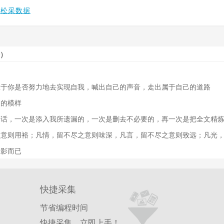
轻松采数据
）
在于你是否努力地去实现自我，喊出自己的声音，走出属于自己的道路
）的模样
的话，一次是添入我所遗漏的，一次是删去不必要的，再一次是把全文精
之意则用裕；凡情，留不尽之意则味深，凡言，留不尽之意则致远；凡光
投影而已
快捷采集
节省编程时间
快捷采集，立即上手！