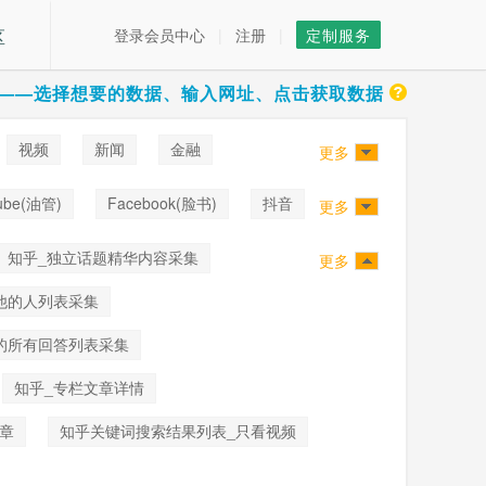
区
登录会员中心
|
注册
|
定制服务
——选择想要的数据、输入网址、点击获取数据
视频
新闻
金融
更多
ube(油管)
Facebook(脸书)
抖音
更多
知乎_独立话题精华内容采集
更多
他的人列表采集
的所有回答列表采集
知乎_专栏文章详情
章
知乎关键词搜索结果列表_只看视频