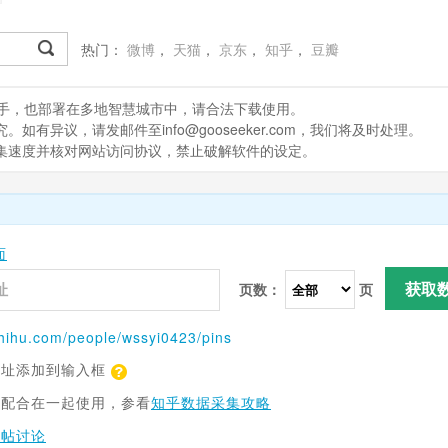
热门：
微博
，
天猫
，
京东
，
知乎
，
豆瓣
处理助手，也部署在多地智慧城市中，请合法下载使用。
有异议，请发邮件至info@gooseeker.com，我们将及时处理。
采集速度并核对网站访问协议，禁止破解软件的设定。
面
获取
页数：
页
hihu.com
/people/wssyi0423/pins
网址添加到输入框
具配合在一起使用，参看
知乎数据采集攻略
跟帖讨论