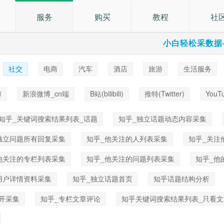
服务
购买
教程
社
小白轻松采数据
社交
电商
汽车
酒店
旅游
生活服务
乐
瓣
新浪微博_cn端
B站(bilibili)
推特(Twitter)
YouT
知乎_关键词搜索结果列表_话题
知乎_独立话题动态内容采集
独立问题所有回复采集
知乎_他关注的人列表采集
知乎_关注
他关注的专栏列表采集
知乎_他关注的问题列表采集
知乎_他
用户详情资料采集
知乎_独立话题首页
知乎话题结构分析
开采集
知乎_专栏文章评论
知乎关键词搜索结果列表_只看文