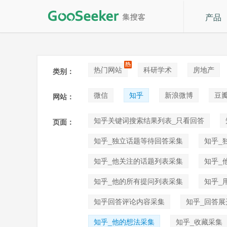
产品
热门网站
科研学术
房地产
类别：
论坛贴吧
招聘
拍卖
音
微信
知乎
新浪微博
豆
网站：
快手
喜马拉雅
小红书
知乎关键词搜索结果列表_只看回答
页面：
知乎_独立话题等待回答采集
知乎_
知乎_他关注的话题列表采集
知乎_
知乎_他的所有提问列表采集
知乎_
知乎回答评论内容采集
知乎_回答展
知乎_他的想法采集
知乎_收藏采集