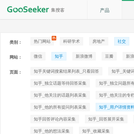
产品
热门网站
科研学术
房地产
社交
类别：
论坛贴吧
招聘
拍卖
音乐
微信
知乎
新浪微博
豆瓣
新浪
网站：
快手
喜马拉雅
小红书
知乎关键词搜索结果列表_只看回答
知乎_关键
页面：
知乎_独立话题等待回答采集
知乎_独立问题所
知乎_他关注的话题列表采集
知乎_他关注的专
知乎_他的所有提问列表采集
知乎_用户详情资
知乎回答评论内容采集
知乎_回答展开采集
知乎_他的想法采集
知乎_收藏采集