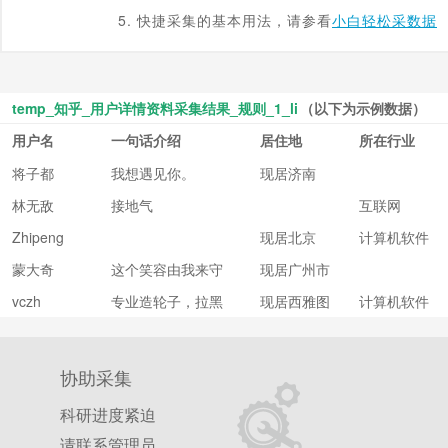
5. 快捷采集的基本用法，请参看
小白轻松采数据
temp_知乎_用户详情资料采集结果_规则_1_li
（以下为示例数据）
用户名
一句话介绍
居住地
所在行业
将子都
我想遇见你。
现居济南
林无敌
接地气
互联网
Zhipeng
现居北京
计算机软件
蒙大奇
这个笑容由我来守
现居广州市
护
vczh
专业造轮子，拉黑
现居西雅图
计算机软件
抢前排。http://gacli
（Seattle）
b.net
协助采集
科研进度紧迫
请联系管理员