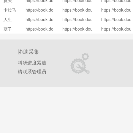
夏天、
https://book.do
https://book.dou
https://book.dou
ect/35272698/
t/35272698/com
t/35272698/revi
uban.com/subj
ban.com/subjec
ban.com/subjec
烟火和
ments
ews
卡拉马
https://book.do
https://book.dou
https://book.dou
ect/34778574/
t/34778574/com
t/34778574/revi
我的尸
uban.com/subj
ban.com/subjec
ban.com/subjec
佐夫兄
ments
ews
体
人生
https://book.do
https://book.dou
https://book.dou
ect/1856494/
t/1856494/comm
t/1856494/revie
弟
uban.com/subj
ban.com/subjec
ban.com/subjec
ents
ws
孽子
https://book.do
https://book.dou
https://book.dou
ect/3803820/
t/3803820/comm
t/3803820/revie
uban.com/subj
ban.com/subjec
ban.com/subjec
ents
ws
ect/5337254/
t/5337254/comm
t/5337254/revie
ents
ws
协助采集
科研进度紧迫
请联系管理员