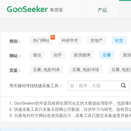
产品
热门网站
科研学术
房地产
社交
类别：
论坛贴吧
招聘
拍卖
音乐
微信
知乎
新浪微博
豆瓣
新浪
网站：
快手
喜马拉雅
小红书
豆瓣_电影列表
豆瓣_电影详情
豆瓣_电影
页面：
豆瓣_读书书评
豆瓣_读书短评
豆瓣小组
用关键词寻找快捷采集工具：
豆瓣小组_话题关键词搜索列表
豆瓣小组_话题
1. GooSeeker软件是高校师生撰写论文的大数据处理助手，也
豆瓣_用户关注的人
豆瓣_关注用户的人
2. 快捷采集工具只采集互联网公开数据，仅供学习与研究。如有异议，请发
3. 为避免对对方网站造成负载压力，采集工具已限定采集速度并
豆瓣_舞台剧影评