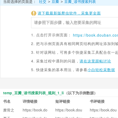
当前选择的页面是：
社交
豆瓣
豆瓣_读书搜索列表
>
>
请下载最新版爬虫软件，采集更全面
1. 点击打开示例页面：
https://
book.douban.c
2. 把与示例页面具有相同网页结构的网址添加到
3. 针对该网站，可将多个快捷采集工具配合在一
4. 采集过程中遇到的问题，
请在这里跟帖讨论
5. 快捷采集的基本用法，请参看
小白轻松采数据
temp_豆瓣_读书搜索列表_规则_1_li
（以下为示例数据）
书名
详情链接
短评链接
书评链接
糜骨之
https://book.do
https://book.dou
https://book.dou
uban.com/subj
ban.com/subjec
ban.com/subjec
壤