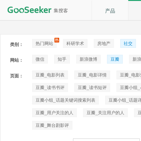
产品
热门网站
科研学术
房地产
社交
类别：
论坛贴吧
招聘
拍卖
音乐
微信
知乎
新浪微博
豆瓣
新浪
网站：
快手
喜马拉雅
小红书
豆瓣_电影列表
豆瓣_电影详情
豆瓣_电影
页面：
豆瓣_读书书评
豆瓣_读书短评
豆瓣小组
豆瓣小组_话题关键词搜索列表
豆瓣小组_话题
豆瓣_用户关注的人
豆瓣_关注用户的人
豆瓣_舞台剧影评