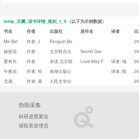
temp_豆瓣_读书详情_规则_1_li
（以下为示例数据）
书名
作者
出版社
原作名
译者
出
Me Bef
作者: J
Penguin Bo
20
ore You
oks
OJO M
秘密花
作者:
北京联合出
Secret Gar
20
OYES
den: An Ink
园
[英] 乔
版公司
爱有失
作者:
未读·北京联
Love May F
译者: 钱
20
y Treasure
汉娜·贝
ail
落时
[美] 马
合出版公司
思文
Hunt and C
斯福
午夜凶
作者: 铃
南海出版公
译者: 陈
20
修·奎克
oloring Boo
铃
木光司
司
惠莉
北鸢
作者: 葛
人民文学出
20
k
亮
版社
协助采集
科研进度紧迫
请联系管理员