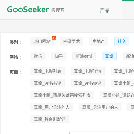
产品
热门网站
科研学术
房地产
社交
类别：
论坛贴吧
招聘
拍卖
音乐
微信
知乎
新浪微博
豆瓣
新浪
网站：
快手
喜马拉雅
小红书
豆瓣_电影列表
豆瓣_电影详情
豆瓣_电影
页面：
豆瓣_读书书评
豆瓣_读书短评
豆瓣小组
豆瓣小组_话题关键词搜索列表
豆瓣小组_话题
豆瓣_用户关注的人
豆瓣_关注用户的人
豆瓣_舞台剧影评