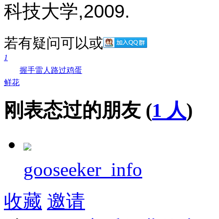
科技大学,2009.
若有疑问可以
或
1
握手
雷人
路过
鸡蛋
鲜花
刚表态过的朋友 (
1 人
)
gooseeker_info
收藏
邀请