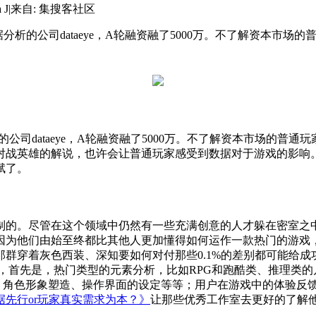
 J
|
来自: 集搜客社区
游戏数据分析的公司dataeye，A轮融资融了5000万。不了解资
据分析的公司dataeye，A轮融资融了5000万。不了解资本市场
对战英雄的解说，也许会让普通玩家感受到数据对于游戏的影响
赋了。
制的。尽管在这个领域中仍然有一些充满创意的人才躲在密室之
因为他们由始至终都比其他人更加懂得如何运作一款热门的游戏
群穿着灰色西装、深知要如何对付那些0.1%的差别都可能给
，首先是，热门类型的元素分析，比如RPG和跑酷类、推理类
风、角色形象塑造、操作界面的设定等等；用户在游戏中的体验反馈
据先行or玩家真实需求为本？》
让那些优秀工作室去更好的了解