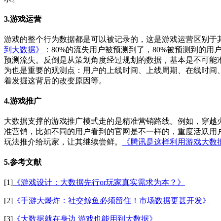
3.游戏运营
游戏的整个行为数据都是可以被记录的，这是游戏运营区别于
到大数据》
：80%的流失用户被预测到了，80%被预测到的用
预测流失。反倒是从策划角度经过规划的数据，基本是不可能准确
为也是重要的观测点：用户的上线时间、上线周期、在线时间
着发掘这背后的改变原因等。
4.游戏推广
大数据支撑的游戏推广模式走的是精准营销路线。例如，穿越
准营销，比如不同的用户看到的官网是不一样的，重度活跃用
玩法推介给玩家，让其继续尝鲜。
《腾讯是这样利用游戏大数
5.参考文献
[1]
《游戏设计：大数据先行or玩家真实需求为本？》
[2]
《手游大爆炸：社交鲸鱼必须留住！市场数据更甚开发》
[3]
《大数据就在身边 游戏也能用到大数据》