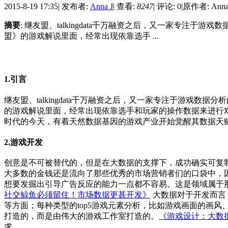
2015-8-19 17:35
|
发布者:
Anna J
|
查看:
8247
|
评论: 0
|
原作者: Anna
摘要
: 继友盟、talkingdata千万融资之后，又一家专注于
盟》的游戏解说里面，经常出现依靠选手 ...
1.引言
继友盟、talkingdata千万融资之后，又一家专注于游戏数
的游戏解说里面，经常出现依靠选手和玩家的操作数据来进行
时代的今天，有着天然数据基因的游戏产业开始觉醒其数据天
2.游戏开发
创意是不可被替代的，但是在大数据的支撑下，成功确实可复
大多数的金钱还是流向了那些优秀的市场营销者们的口袋中，
想要发掘出引导广告反应的能力一点都不容易。这是领域属于那
社交鲸鱼必须留住！市场数据更甚开发》
大数据对于开发而言
等方面；每种类型的top5游戏元素分析，比如游戏画面的画
打造的，而是由伟大的游戏工作室打造的。
《游戏设计：大数
求。