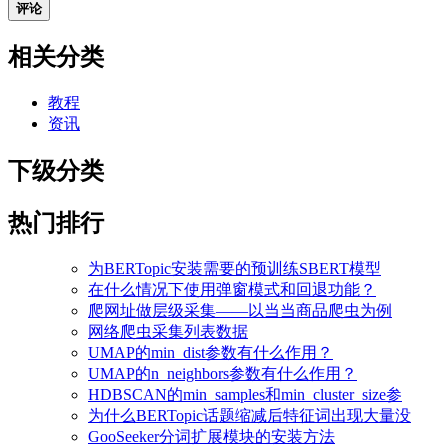
评论
相关分类
教程
资讯
下级分类
热门排行
为BERTopic安装需要的预训练SBERT模型
在什么情况下使用弹窗模式和回退功能？
爬网址做层级采集——以当当商品爬虫为例
网络爬虫采集列表数据
UMAP的min_dist参数有什么作用？
UMAP的n_neighbors参数有什么作用？
HDBSCAN的min_samples和min_cluster_size参
为什么BERTopic话题缩减后特征词出现大量没
GooSeeker分词扩展模块的安装方法