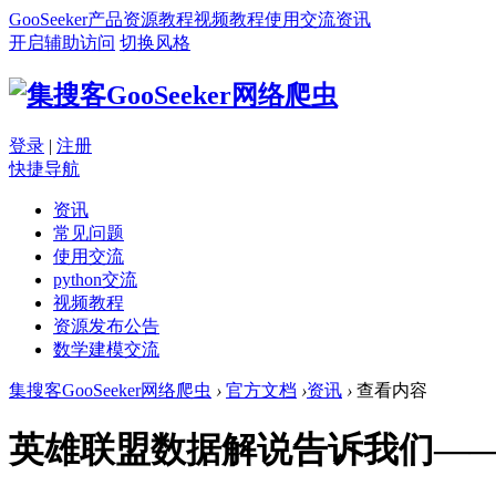
GooSeeker
产品
资源
教程
视频教程
使用交流
资讯
开启辅助访问
切换风格
登录
|
注册
快捷导航
资讯
常见问题
使用交流
python交流
视频教程
资源发布公告
数学建模交流
集搜客GooSeeker网络爬虫
›
官方文档
›
资讯
›
查看内容
英雄联盟数据解说告诉我们——大数