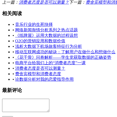
上一篇：
消费者态度是否可以测量？
下一篇：
费舍宾模型和消
相关阅读
•
音乐行业的生死抉择
•
网络新闻舆情分析系列之热点话题
•
《纸牌屋》运用大数据的过程设想
•
O2O的营销应用和数据价值
•
浅析大数据下机场旅客特征行为分析
•
移动互联网成功的秘诀：了解用户在做什么和想做什么
•
《花千骨》问卷解析——学生党获取数据的正确姿势
•
电商平台给我们上的“消费者态度”一课
•
消费者态度是否可以测量？
•
费舍宾模型和消费者态度
•
论数据分析对我的恋爱指导作用
最新评论