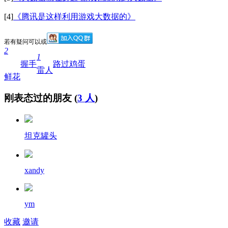
[4]
《腾讯是这样利用游戏大数据的》
若有疑问可以
或
2
1
握手
路过
鸡蛋
雷人
鲜花
刚表态过的朋友 (
3 人
)
坦克罐头
xandy
ym
收藏
邀请